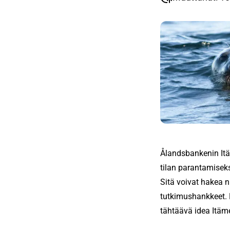
Ålandsbankenin Itäm
tilan parantamiseks
Sitä voivat hakea ni
tutkimushankkeet. Ha
tähtäävä idea Itäm