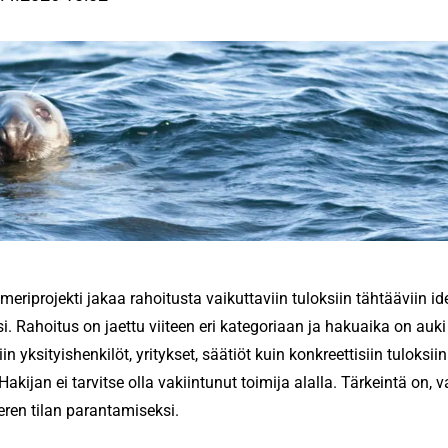
eriprojekti jakaa rahoitusta vaikuttaviin tuloksiin tähtääviin i
i. Rahoitus on jaettu viiteen eri kategoriaan ja hakuaika on auki
in yksityishenkilöt, yritykset, säätiöt kuin konkreettisiin tuloksii
kijan ei tarvitse olla vakiintunut toimija alalla. Tärkeintä on, va
eren tilan parantamiseksi.