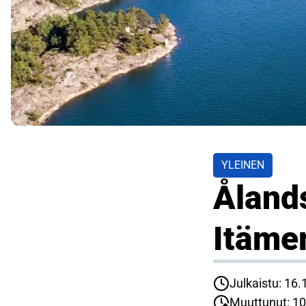
YLEINEN
Åland
Itäme
Julkaistu: 16.
Muuttunut: 10