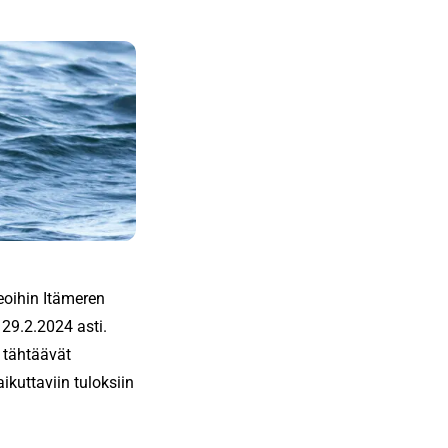
deoihin Itämeren
 29.2.2024 asti.
n tähtäävät
ikuttaviin tuloksiin