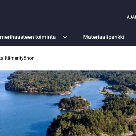
AJA
ämerihaasteen toiminta
Materiaalipankki
ta Itämerityöhön