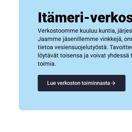
Itämeri-verko
Verkostoomme kuuluu kuntia, järjestö
Jaamme jäsenillemme vinkkejä, onni
tietoa vesiensuojelutyöstä. Tavoitt
löytävät toisensa ja voivat yhdessä 
toimia.
Lue verkoston toiminnasta