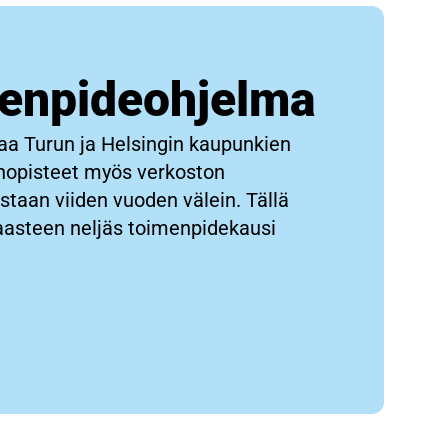
menpideohjelma
aa Turun ja Helsingin kaupunkien
inopisteet myös verkoston
istaan viiden vuoden välein. Tällä
aasteen neljäs toimenpidekausi