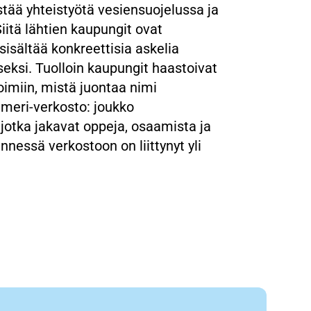
stää yhteistyötä vesiensuojelussa ja
Siitä lähtien kaupungit ovat
sisältää konkreettisia askelia
ksi. Tuolloin kaupungit haastoivat
imiin, mistä juontaa nimi
meri-verkosto: joukko
 jotka jakavat oppeja, osaamista ja
nessä verkostoon on liittynyt yli