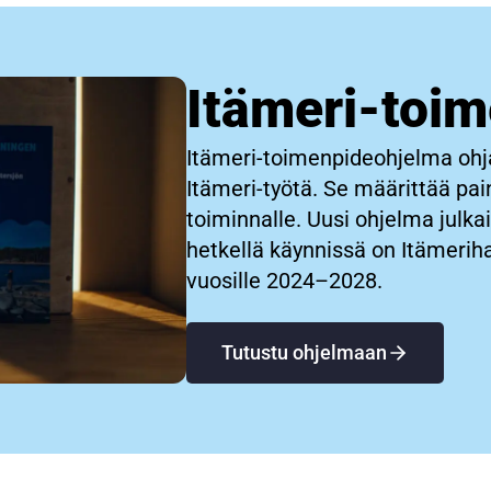
Itämeri-toi
Itämeri-toimenpideohjelma ohj
Itämeri-työtä. Se määrittää pa
toiminnalle. Uusi ohjelma julka
hetkellä käynnissä on Itämerih
vuosille 2024–2028.
Tutustu ohjelmaan