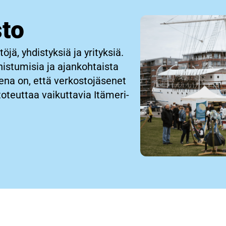
sto
jä, yhdistyksiä ja yrityksiä.
stumisia ja ajankohtaista
eena on, että verkostojäsenet
toteuttaa vaikuttavia Itämeri-