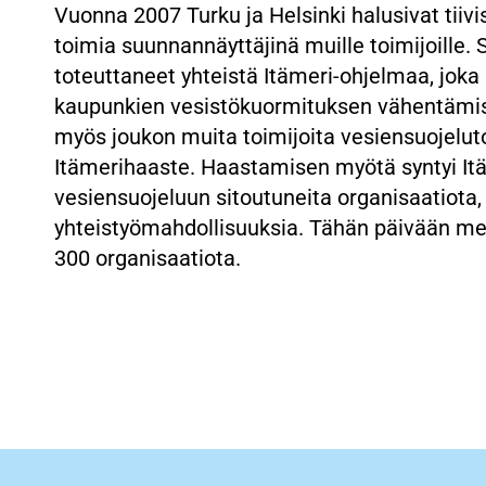
Vuonna 2007 Turku ja Helsinki halusivat tiivi
toimia suunnannäyttäjinä muille toimijoille. 
toteuttaneet yhteistä Itämeri-ohjelmaa, joka 
kaupunkien vesistökuormituksen vähentämise
myös joukon muita toimijoita vesiensuojeluto
Itämerihaaste. Haastamisen myötä syntyi Itä
vesiensuojeluun sitoutuneita organisaatiota,
yhteistyömahdollisuuksia. Tähän päivään men
300 organisaatiota.