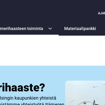
AJA
ämerihaasteen toiminta
Materiaalipankki
rihaaste?
lsingin kaupunkien yhteistä
ivistämme yhteistyötä Itämeren