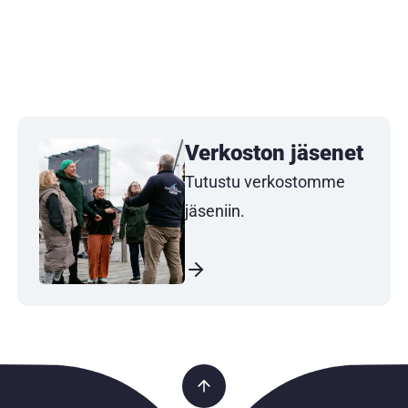
Verkoston jäsenet
Tutustu verkostomme
jäseniin.