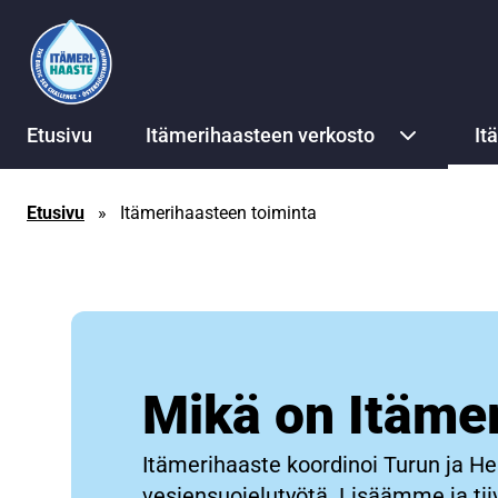
Siirry sisältöön
Etusivu
Itämerihaasteen verkosto
It
Etusivu
»
Itämerihaasteen toiminta
Mikä on Itäme
Itämerihaaste koordinoi Turun ja He
vesiensuojelutyötä. Lisäämme ja ti