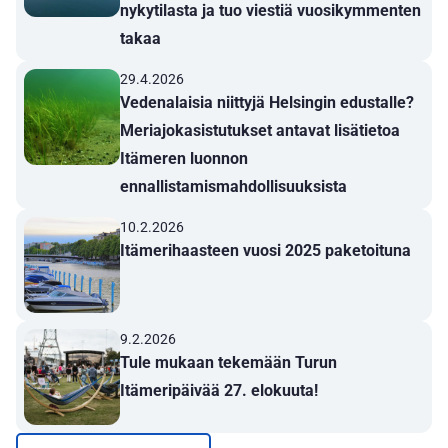
nykytilasta ja tuo viestiä vuosikymmenten
takaa
29.4.2026
Vedenalaisia niittyjä Helsingin edustalle?
Meriajokasistutukset antavat lisätietoa
Itämeren luonnon
ennallistamismahdollisuuksista
10.2.2026
Itämerihaasteen vuosi 2025 paketoituna
9.2.2026
Tule mukaan tekemään Turun
Itämeripäivää 27. elokuuta!