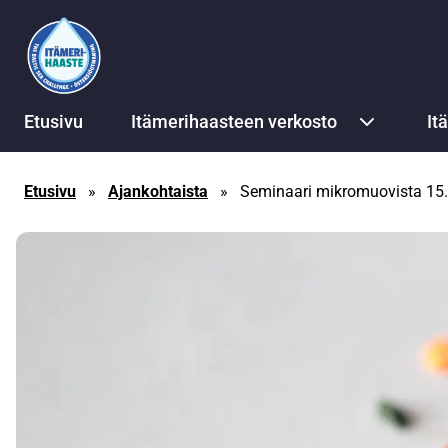
Siirry sisältöön
Etusivu
Itämerihaasteen verkosto
It
Etusivu
»
Ajankohtaista
»
Seminaari mikromuovista 15.