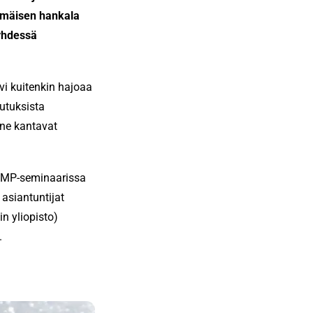
immäisen hankala
 yhdessä
i kuitenkin hajoaa
utuksista
 ne kantavat
KYMP-seminaarissa
asiantuntijat
in yliopisto)
.