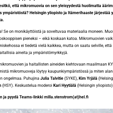
esitkö, että mikromuovia on sen yleisyydestä huolimatta äär
is ympäristöstä?
Helsingin yliopisto ja Itämerihaaste järjestää
ta.
 Se on monikäyttöistä ja soveltuvaa materiaalia moneen. Muov
oskooppisen pieneksi – eikä koskaan katoa. Mikromuovien vaik
iskehossa ei tiedetä vielä kaikkea, mutta on saatu selville, että
tallisia aineita ja ympäristömyrkkyjä.
mikromuovien ja haitallisten aineiden kiehtovaan maailmaan 
istä mikromuoveja löytyy kaupunkiympäristössä ja miten alan 
aan ongelmaa. Puhujina
Julia Talvitie
(SYKE),
Kim Yrjälä
(Helsing
n
(HSY). Keskustelua moderoi
Kari Hyytiälä
(Helsingin yliopisto)
 ja pyydä Teams-linkki milla.stenstrom(at)hel.fi