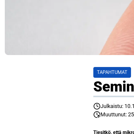
TAPAHTUMAT
Semin
Julkaistu: 10
Muuttunut: 25
Tiesitkö, että mik