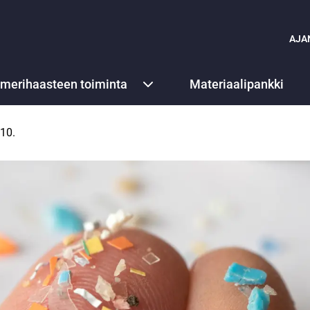
AJA
ämerihaasteen toiminta
Materiaalipankki
10.