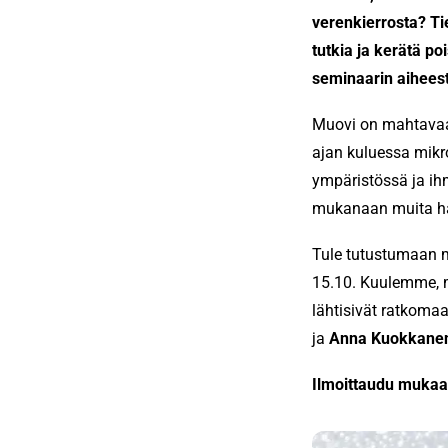
verenkierrosta? Ti
tutkia ja kerätä po
seminaarin aihees
Muovi on mahtavaa!
ajan kuluessa mikr
ympäristössä ja ihm
mukanaan muita hai
Tule tutustumaan 
15.10. Kuulemme, m
lähtisivät ratkom
ja
Anna Kuokkane
Ilmoittaudu mukaan