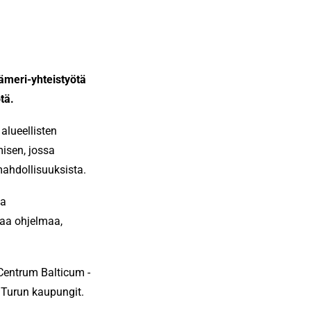
ämeri-yhteistyötä
ötä.
alueellisten
isen, jossa
mahdollisuuksista.
ia
kaa ohjelmaa,
Centrum Balticum -
ja Turun kaupungit.