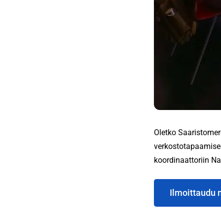
Oletko Saaristomer
verkostotapaamises
koordinaattoriin Nat
Ilmoittaudu