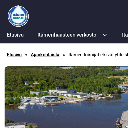
Siirry sisältöön
Etusivu
Itämerihaasteen verkosto
It
Etusivu
»
Ajankohtaista
»
Itämeri-toimijat etsivät yht