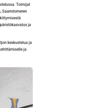
telussa. Toimijat
a, Saaristomeren
kittymisestä
mpäristökasvatus ja
jon keskustelua ja
ehittämiselle ja