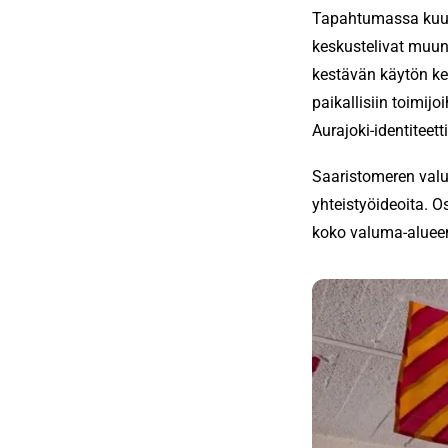
Tapahtumassa kuult
keskustelivat muun
kestävän käytön ke
paikallisiin toimij
Aurajoki-identiteett
Saaristomeren valu
yhteistyöideoita. O
koko valuma-alueen