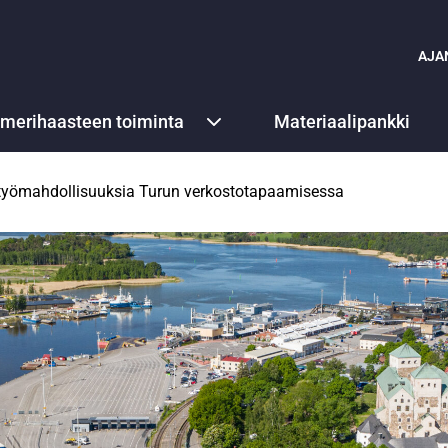
AJA
ämerihaasteen toiminta
Materiaalipankki
eistyömahdollisuuksia Turun verkostotapaamisessa