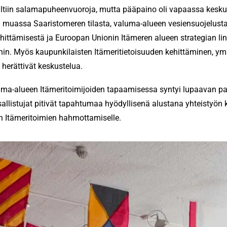
iin salamapuheenvuoroja, mutta pääpaino oli vapaassa keskus
 muassa Saaristomeren tilasta, valuma-alueen vesiensuojelust
hittämisestä ja Euroopan Unionin Itämeren alueen strategian lin
oihin. Myös kaupunkilaisten Itämeritietoisuuden kehittäminen, y
i herättivät keskustelua.
ma-alueen Itämeritoimijoiden tapaamisessa syntyi lupaavan pal
sallistujat pitivät tapahtumaa hyödyllisenä alustana yhteistyön k
 Itämeritoimien hahmottamiselle.