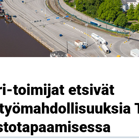
i-toimijat etsivät
styömahdollisuuksia 
stotapaamisessa