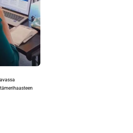
aavassa
Itämerihaasteen