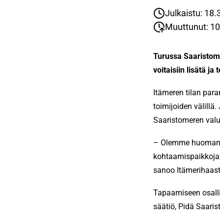
Julkaistu: 18.
Muuttunut: 10
Turussa Saaristome
voitaisiin lisätä 
Itämeren tilan para
toimijoiden välill
Saaristomeren valu
– Olemme huomanneet
kohtaamispaikkoja, 
sanoo Itämerihaast
Tapaamiseen osalli
säätiö, Pidä Saaris