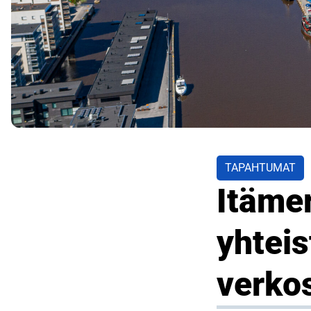
TAPAHTUMAT
Itämer
yhtei
verko