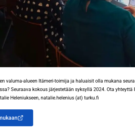
en valuma-alueen Itämeri-toimija ja haluaisit olla mukana seur
sa? Seuraava kokous järjestetään syksyllä 2024. Ota yhteyttä 
alie Heleniukseen, natalie.helenius (at) turku.fi
 mukaan