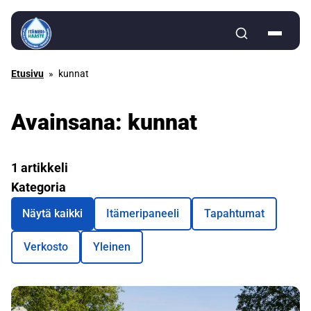
Siirry sisältöön
Etusivu
»
kunnat
Avainsana:
kunnat
1 artikkeli
Kategoria
Näytä kaikki
Itämeripaneeli
Tapahtumat
Verkosto
Yleinen