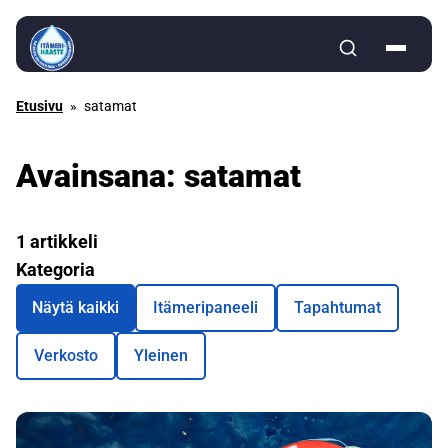
Siirry sisältöön
Etusivu
»
satamat
Avainsana:
satamat
1 artikkeli
Kategoria
Näytä kaikki
Itämeripaneeli
Tapahtumat
Verkosto
Yleinen