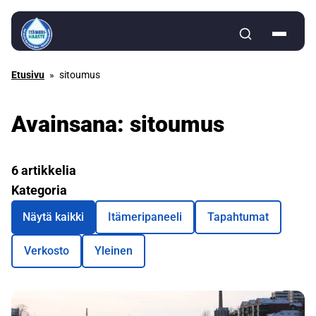
Siirry sisältöön
Etusivu
»
sitoumus
Avainsana:
sitoumus
6 artikkelia
Kategoria
Näytä kaikki
Itämeripaneeli
Tapahtumat
Verkosto
Yleinen