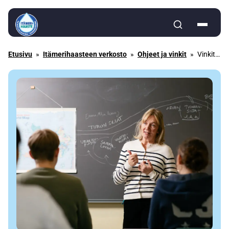
Siirry sisältöön
Etusivu
»
Itämerihaasteen verkosto
»
Ohjeet ja vinkit
»
Vinkit kouluille