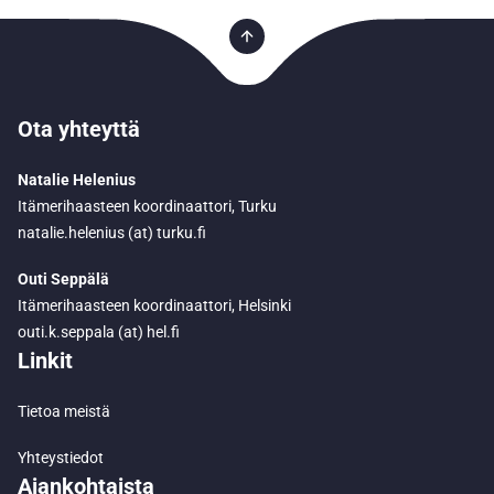
Ota yhteyttä
Natalie Helenius
Itämerihaasteen koordinaattori, Turku
natalie.helenius (at) turku.fi
Outi Seppälä
Itämerihaasteen koordinaattori, Helsinki
outi.k.seppala (at) hel.fi
Linkit
Tietoa meistä
Yhteystiedot
Ajankohtaista