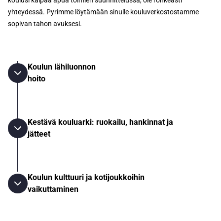
koulusi kaipaa apua toimien suunnittelussa, ole rohkeasti
yhteydessä. Pyrimme löytämään sinulle kouluverkostostamme
sopivan tahon avuksesi.
Koulun lähiluonnon
hoito
Kestävä kouluarki: ruokailu, hankinnat ja
jätteet
Koulun kulttuuri ja kotijoukkoihin
vaikuttaminen