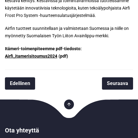
kestävä kehitys. Kestävissä ja toimintavarmoissa tuotteissamme
käytetään innovatiivisia teknologioita, kuten tekoälypohjaista Airfi
Frost Pro System -huurteensulatusjärjestelmää.
Airfin tuotteet suunnitellaan ja valmistetaan Suomessa ja niille on
myönnetty Suomalaisen Työn Liiton Avainlippu-merkki.
Itämeri-toimenpiteemme pdf-tiedosto:
Airfi_itamerisitoumus2024
Edellinen
Seuraava
Ota yhteyttä