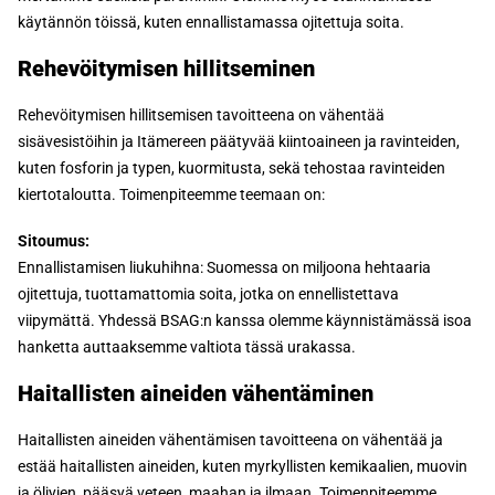
käytännön töissä, kuten ennallistamassa ojitettuja soita.
Rehevöitymisen hillitseminen
Rehevöitymisen hillitsemisen tavoitteena on vähentää
sisävesistöihin ja Itämereen päätyvää kiintoaineen ja ravinteiden,
kuten fosforin ja typen, kuormitusta, sekä tehostaa ravinteiden
kiertotaloutta. Toimenpiteemme teemaan on:
Sitoumus:
Ennallistamisen liukuhihna: Suomessa on miljoona hehtaaria
ojitettuja, tuottamattomia soita, jotka on ennellistettava
viipymättä. Yhdessä BSAG:n kanssa olemme käynnistämässä isoa
hanketta auttaaksemme valtiota tässä urakassa.
Haitallisten aineiden vähentäminen
Haitallisten aineiden vähentämisen tavoitteena on vähentää ja
estää haitallisten aineiden, kuten myrkyllisten kemikaalien, muovin
ja öljyjen, pääsyä veteen, maahan ja ilmaan. Toimenpiteemme