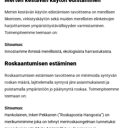
Merten kestävän käytön edistäminen
Merten kestävän käytön edistämisen tavoitteena on merellisen
liikenteen, virkistyskäytön sekä muiden merellisten elinkeinojen
harjoittamisen ympäristöystävällisyyden varmistaminen.
Toimenpiteemme teemaan on:
Sitoumus:
Innostamme ihmisiä merellisistä, ekologisista harrastuksista.
Roskaantumisen estäminen
Roskaantumisen estämisen tavoitteena on minimoida syntyvän
roskan määrä, lajittelemalla syntyvä jäte asianmukaisesti ja
poistamalla ympäristöön jo päätynyttä roskaa.
Toimenpiteemme
teemaan on:
Sitoumus:
Hankolainen, Inkeri Pekkanen (”Roskapostia Hangosta”) on
merikummimme joka on tehnyt meriroskaongelman tunnetuksi