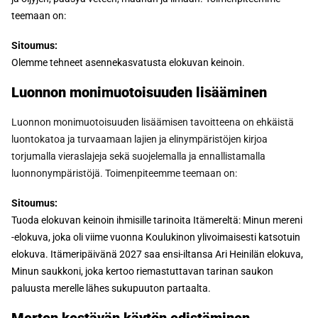
teemaan on:
Sitoumus:
Olemme tehneet asennekasvatusta elokuvan keinoin.
Luonnon monimuotoisuuden lisääminen
Luonnon monimuotoisuuden lisäämisen tavoitteena on ehkäistä
luontokatoa ja turvaamaan lajien ja elinympäristöjen kirjoa
torjumalla vieraslajeja sekä suojelemalla ja ennallistamalla
luonnonympäristöjä. Toimenpiteemme teemaan on:
Sitoumus:
Tuoda elokuvan keinoin ihmisille tarinoita Itämereltä: Minun mereni
-elokuva, joka oli viime vuonna Koulukinon ylivoimaisesti katsotuin
elokuva. Itämeripäivänä 2027 saa ensi-iltansa Ari Heinilän elokuva,
Minun saukkoni, joka kertoo riemastuttavan tarinan saukon
paluusta merelle lähes sukupuuton partaalta.