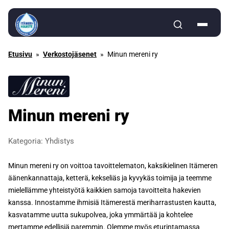
Siirry sisältöön
Etusivu
»
Verkostojäsenet
»
Minun mereni ry
Minun mereni ry
Kategoria:
Yhdistys
Minun mereni ry on voittoa tavoittelematon, kaksikielinen Itämeren
äänenkannattaja, ketterä, kekseliäs ja kyvykäs toimija ja teemme
mielellämme yhteistyötä kaikkien samoja tavoitteita hakevien
kanssa. Innostamme ihmisiä Itämerestä meriharrastusten kautta,
kasvatamme uutta sukupolvea, joka ymmärtää ja kohtelee
mertamme edellisiä paremmin. Olemme myös eturintamassa