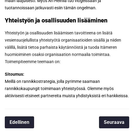
maan laajuisesti. Myös Ari Heinilä tuo vlogeissaan ja
tuotannoissaan jatkuvasti esiin tämän ongelman.
Yhteistyön ja osallisuuden lisääminen
Yhteistyön ja osallisuuden lisäämisen tavoitteena on lisätä
vesiensuojelullista yhteistyötä organisaatioiden sisällä ja niiden
välillä, lisätä tietoa parhaista käytännöistä ja tuoda Itämeren
huomioiminen osaksi organisaation normaalia toimintaa.
Toimenpiteemme teemaan on:
Sitoumus:
Meillä on rannikkostrategia, jolla pyrimme saamaan
rannikkokaupungit toimimaan yhteistyössä. Olemme myös
aktiivisesti etsineet partnereita muista yhdistyksistä eri hankkeissa.
Edellinen
Seuraava