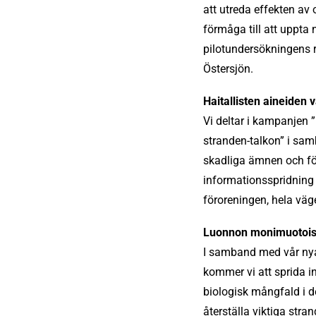
att utreda effekten av
förmåga till att uppta 
pilotundersökningens re
Östersjön.
Haitallisten aineiden
Vi deltar i kampanjen
stranden-talkon” i sa
skadliga ämnen och fö
informationsspridning 
föroreningen, hela väge
Luonnon monimuotois
I samband med vår nya 
kommer vi att sprida i
biologisk mångfald i de
återställa viktiga stra