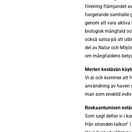
förening främjandet av
fungerande samhälle ge
genom att vara aktiva i
biologisk mångfald och
också satsa på att utb
del av Natur och Miljös
om mångfaldens betyde
Merten kestävän käyt
Vi är och kommer att f
användning av haven s
man som enskild indivi
Roskaantumisen estä
Som sagt deltar vi i 
från stranden-talkon”