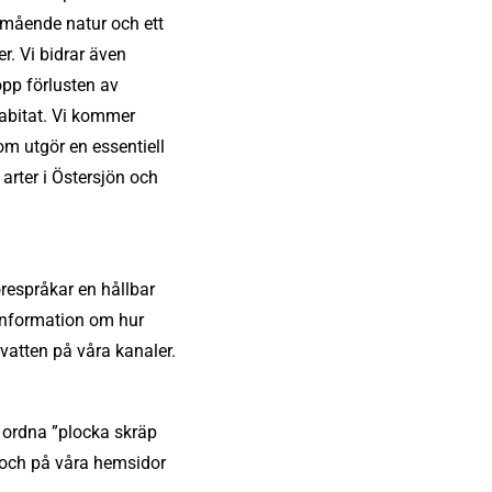
älmående natur och ett
r. Vi bidrar även
opp förlusten av
habitat. Vi kommer
om utgör en essentiell
arter i Östersjön och
örespråkar en hållbar
information om hur
vatten på våra kanaler.
 ordna ”plocka skräp
 och på våra hemsidor