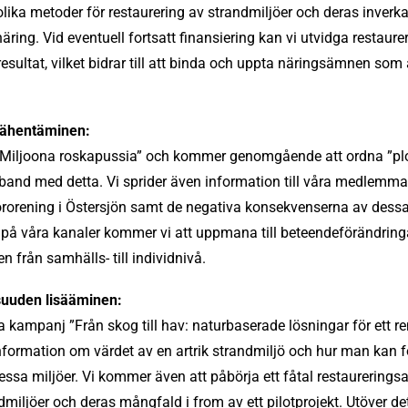
 olika metoder för restaurering av strandmiljöer och deras inver
näring. Vid eventuell fortsatt finansiering kan vi utvidga restaur
sultat, vilket bidrar till att binda och uppta näringsämnen som 
 vähentäminen:
 ”Miljoona roskapussia” och kommer genomgående att ordna ”pl
mband med detta. Vi sprider även information till våra medlem
rorening i Östersjön samt de negativa konsekvenserna av des
på våra kanaler kommer vi att uppmana till beteendeförändringa
n från samhälls- till individnivå.
uuden lisääminen:
kampanj ”Från skog till hav: naturbaserade lösningar för ett re
nformation om värdet av en artrik strandmiljö och hur man kan 
ssa miljöer. Vi kommer även att påbörja ett fåtal restaureringsa
ndmiljöer och deras mångfald i from av ett pilotprojekt. Utöver d