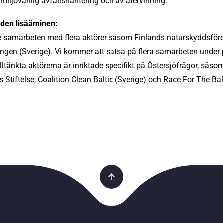
v miljövänlig avfallshantering och av återvinning.
uden lisääminen:
de samarbeten med flera aktörer såsom Finlands naturskyddsföre
ngen (Sverige). Vi kommer att satsa på flera samarbeten under
 tilltänkta aktörerna är inriktade specifikt på Östersjöfrågor, sås
Stiftelse, Coalition Clean Baltic (Sverige) och Race For The Bal