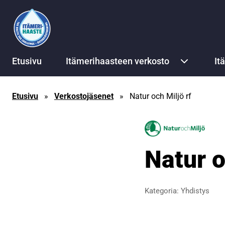
Siirry sisältöön
Etusivu
Itämerihaasteen verkosto
It
Etusivu
»
Verkostojäsenet
»
Natur och Miljö rf
Natur o
Kategoria:
Yhdistys