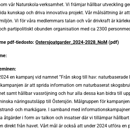
genom vår Naturskola-verksamhet. Vi främjar hållbar utveckling g
rida kunskap och driva innovativa projekt. Vår målsättning är att f
miljön. Vi för våra medlemmars talan och vår drivkraft är kärleken
l och partipolitiskt obunden organisation med ca 2300 personm
me pdf-tiedosto:
Ostersjoatgarder_2024-2028_NoM
me:
seminen:
 2024 en kampanj vid namnet ”Från skog till hav: naturbaserade l
 kampanjen är att sprida information om naturbaserat skogsbruk
et samt hållbar vassröjning och hur alla dessa kan bidra till u
inska näringsutsläpp till Östersjön. Målgruppen för kampanjen
, strand- och markägare. I samband med informationskampajne
a åtgärder i form av talkon och insatser där vi tillämpar hållbart 
direkt från havet. Vårt mål är också att under 2024 utföra en 