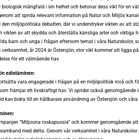
 biologisk mångfald i sin helhet och betonar dess vikt för en v
nom att sprida relevant information på Natur och Miljös kanale
 den miljöpolitiska debatten, där vi understryker vikten av att st
 vikten av att skydda och återställa känsliga arter och viktiga 
ilda barn och unga i frågan eftersom temat i våra Naturskolor, s
 verksamhet, år 2024 är Östersjön; stor vikt kommer att ligga på 
lse för ett välmående hav.
ön edistäminen:
ortsätta vara engagerade i frågan på en miljöpolitisk nivå och f
om främjar ett livskraftigt hav. Vi sprider också genomgående 
d kan bidra till en hållbarare användning av Östersjön och våra 
minen:
kampanjen ”Miljoona roskapussia” och kommer genomgående att
 i samband med detta. Genom vår verksamhet i våra Naturskolor