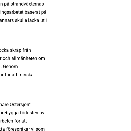
kan på strandväxternas
eringsarbetet baserat på
annars skulle läcka ut i
ocka skräp från
mar och allmänheten om
sa. Genom
r för att minska
nare Östersjön”
förebygga förlusten av
rbeten för att
etta förespråkar vi som