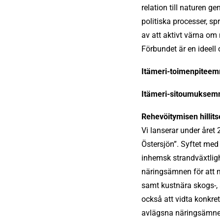
relation till naturen 
politiska processer, sp
av att aktivt värna om 
Förbundet är en ideel
Itämeri-toimenpiteem
Itämeri-sitoumuksem
Rehevöitymisen hillit
Vi lanserar under året
Östersjön”. Syftet med
inhemsk strandväxtligh
näringsämnen för att m
samt kustnära skogs-
också att vidta konkret
avlägsna näringsämnen 