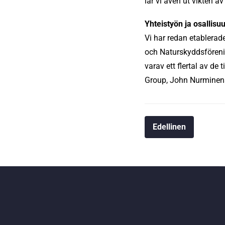
lär vi även ut vikten a
Yhteistyön ja osallisu
Vi har redan etablera
och Naturskyddsföreni
varav ett flertal av de
Group, John Nurminens 
Edellinen