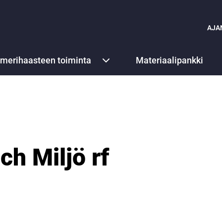
AJA
ämerihaasteen toiminta
Materiaalipankki
ch Miljö rf