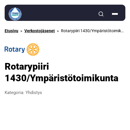
Siirry sisältöön
Etusivu
»
Verkostojäsenet
»
Rotarypiiri 1430/Ympäristötoimikunta
Rotarypiiri
1430/Ympäristötoimikunta
Kategoria:
Yhdistys