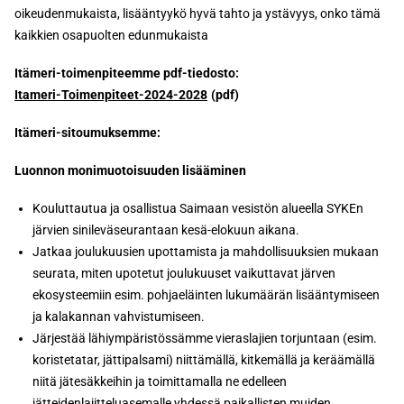
oikeudenmukaista, lisääntyykö hyvä tahto ja ystävyys, onko tämä
kaikkien osapuolten edunmukaista
Itämeri-toimenpiteemme pdf-tiedosto:
Itameri-Toimenpiteet-2024-2028
Itämeri-sitoumuksemme:
Luonnon monimuotoisuuden lisääminen
Kouluttautua ja osallistua Saimaan vesistön alueella SYKEn
järvien sinileväseurantaan kesä-elokuun aikana.
Jatkaa joulukuusien upottamista ja mahdollisuuksien mukaan
seurata, miten upotetut joulukuuset vaikuttavat järven
ekosysteemiin esim. pohjaeläinten lukumäärän lisääntymiseen
ja kalakannan vahvistumiseen.
Järjestää lähiympäristössämme vieraslajien torjuntaan (esim.
koristetatar, jättipalsami) niittämällä, kitkemällä ja keräämällä
niitä jätesäkkeihin ja toimittamalla ne edelleen
jätteidenlajitteluasemalle yhdessä paikallisten muiden