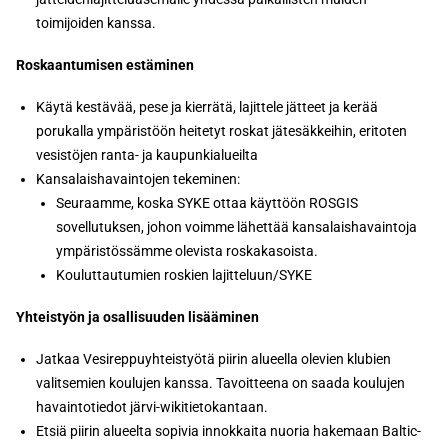
toimijoiden kanssa.
Roskaantumisen estäminen
Käytä kestävää, pese ja kierrätä, lajittele jätteet ja kerää
porukalla ympäristöön heitetyt roskat jätesäkkeihin, eritoten
vesistöjen ranta- ja kaupunkialueilta
Kansalaishavaintojen tekeminen:
Seuraamme, koska SYKE ottaa käyttöön ROSGIS
sovellutuksen, johon voimme lähettää kansalaishavaintoja
ympäristössämme olevista roskakasoista.
Kouluttautumien roskien lajitteluun/SYKE
Yhteistyön ja osallisuuden lisääminen
Jatkaa Vesireppuyhteistyötä piirin alueella olevien klubien
valitsemien koulujen kanssa. Tavoitteena on saada koulujen
havaintotiedot järvi-wikitietokantaan.
Etsiä piirin alueelta sopivia innokkaita nuoria hakemaan Baltic-