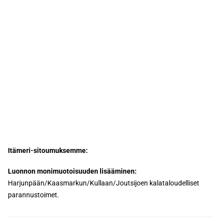
Itämeri-sitoumuksemme:
Luonnon monimuotoisuuden lisääminen:
Harjunpään/Kaasmarkun/Kullaan/Joutsijoen kalataloudelliset
parannustoimet.