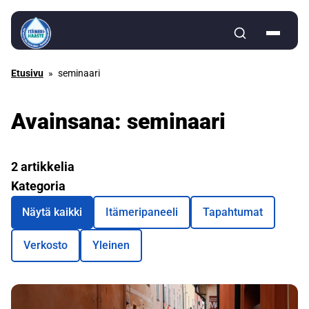
Siirry sisältöön
Etusivu
»
seminaari
Avainsana:
seminaari
2 artikkelia
Kategoria
Näytä kaikki
Itämeripaneeli
Tapahtumat
Verkosto
Yleinen