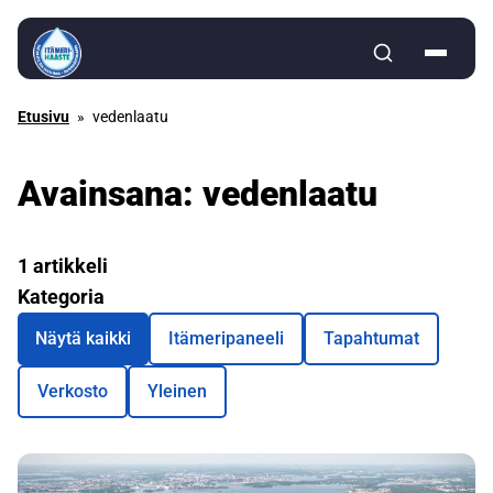
Siirry sisältöön
Etusivu
»
vedenlaatu
Avainsana:
vedenlaatu
1 artikkeli
Kategoria
Näytä kaikki
Itämeripaneeli
Tapahtumat
Verkosto
Yleinen