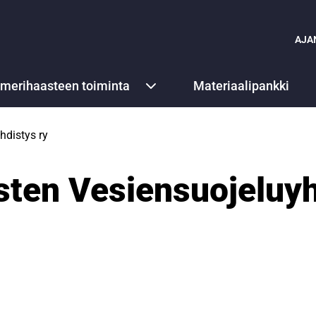
AJA
ämerihaasteen toiminta
Materiaalipankki
hdistys ry
sten Vesiensuojeluyh