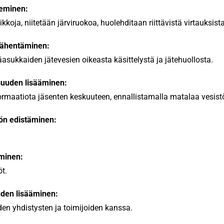
seminen:
kkoja, niitetään järviruokoa, huolehditaan riittävistä virtauksista
 vähentäminen:
sukkaiden jätevesien oikeasta käsittelystä ja jätehuollosta.
uuden lisääminen:
maatiota jäsenten keskuuteen, ennallistamalla matalaa vesist
ön edistäminen:
minen:
öt.
uden lisääminen:
en yhdistysten ja toimijoiden kanssa.