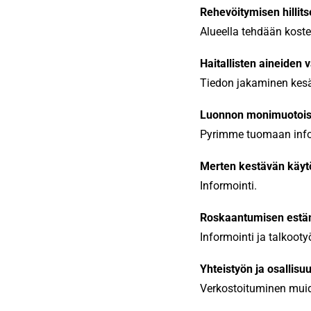
Rehevöitymisen hillit
Alueella tehdään kostei
Haitallisten aineiden
Tiedon jakaminen kesäa
Luonnon monimuotois
Pyrimme tuomaan infor
Merten kestävän käyt
Informointi.
Roskaantumisen estä
Informointi ja talkooty
Yhteistyön ja osallisu
Verkostoituminen muid