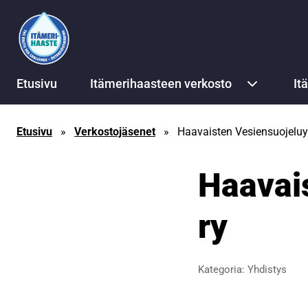
Siirry sisältöön
Etusivu
Itämerihaasteen verkosto
It
Etusivu
»
Verkostojäsenet
»
Haavaisten Vesiensuojeluy
Haavai
ry
Kategoria:
Yhdistys